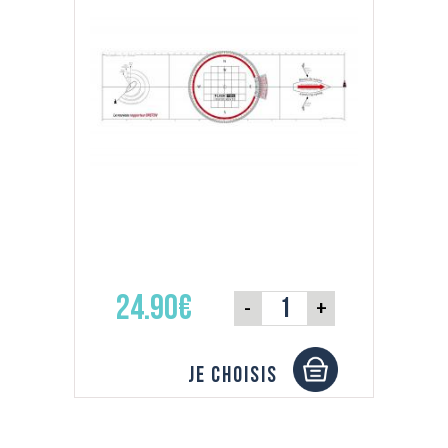
24.90€
-
+
Je choisis