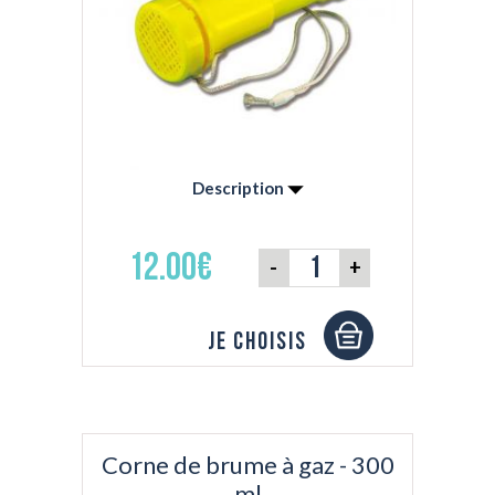
Description
- La plus simple et la plus puissance -
Fonctionne par vibration d'une fine
12.00€
-
+
membrane - Flottante
Je choisis
Corne de brume à gaz - 300
ml