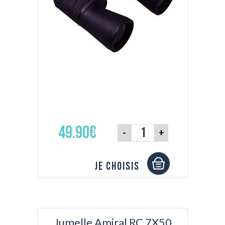
49.90€
-
+
Je choisis
Jumelle Amiral RC 7X50