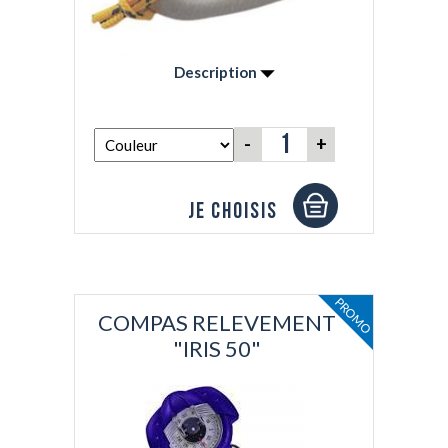
Description
Compas d'appoint ou de relèvement. Equipé
de traites de visée d'un double lecteur :
-
+
frontale et sur le dessus. - Antichoc -
Flottant - Graduation tous les 5°
Je choisis
PROMO
COMPAS RELEVEMENT
"IRIS 50"