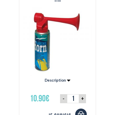
Description
- Modèle à gaz écologique inflammable -
Longue portée - Cartouche de 300 ml
10.90€
-
+