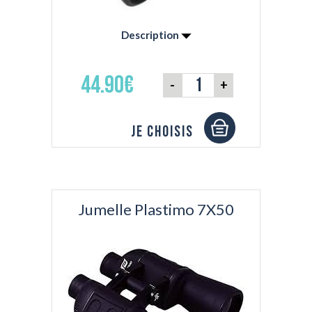
Description
Jumelles à réglage central, gainées de
caoutchouc pour une bonne prise en main.
44.90€
-
+
Livrées avec étui, courroie et chiffon de
nettoyage.
Je choisis
Jumelle Plastimo 7X50