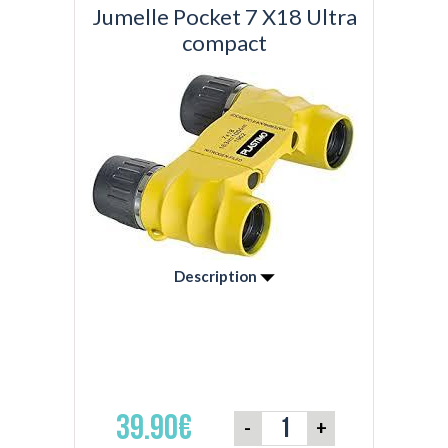
Jumelle Pocket 7 X18 Ultra
compact
Description
Jumelles étanches, compactes et ultra
légères. Réglage oculaire. Pliante avec gaine
caoutchouc. Livrées avec étui, courroie et
chiffon de nettoyage.
39.90€
-
+