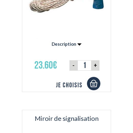
Description
- Ligne de 30m - Munis de deux marquages :
tous les mètres et tous les 10 mètres - 900gr
23.60€
-
+
environ - L'encoche sous le plomb permet de
connaître la nature du fond.
Je choisis
Miroir de signalisation