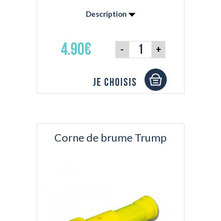
Description
- Avertisseur en plastique - Avec dragonne -
Longueur 296 mm - Obligatoire comme
4.90€
-
+
dispositif de sécurité
Je choisis
Corne de brume Trump