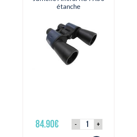
étanche
84.90€
-
+